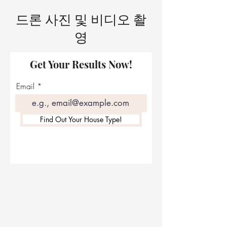
드론 사진 및 비디오 촬
영
Get Your Results Now!
Email
Find Out Your House Type!